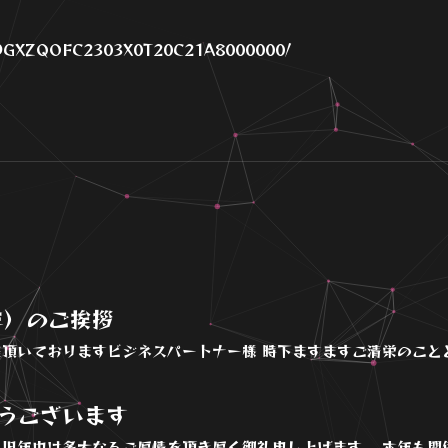
le/DGXZQOFC2303X0T20C21A8000000/
年）のご挨拶
頂いておりますビジネスパートナー様 時下ますますご清栄のこととお
うございます
旧年中は多大なるご厚情を頂き厚く御礼申し上げます。 本年も関係者