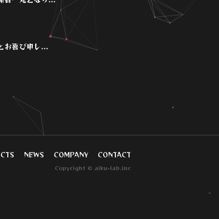
喜び申し...
CTS
NEWS
COMPANY
CONTACT
Copyright © aiku-lab.inc