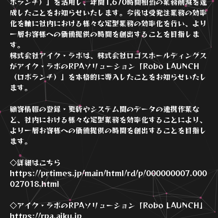
ボランチ）」を活用し、年間1,670時間相当の業務削減を達
成したことをお知らせいたします。今後は受発注業務の効率
化を軸に社内における様々な定型業務の効率化を行い、より
一層お客様への価値提供の時間を創出することを目指しま
す。
株式会社アイク・ラボは、株式会社ロゴスホールディングス
がアイク・ラボのRPAソリューション「Robo LAUNCH
（ロボランチ）」を本格的に導入したことをお知らせいたし
ます。
顧客情報の登録・更新やシステム間のデータの連携作業な
ど、社内における様々な定型業務を効率化することにより、
より一層お客様への価値提供の時間を創出することを目指し
ます。
◇詳細はこちら
https://prtimes.jp/main/html/rd/p/000000007.000
027018.html
◇アイク・ラボのRPAソリューション「Robo LAUNCH」
https://rpa.aiku.jp